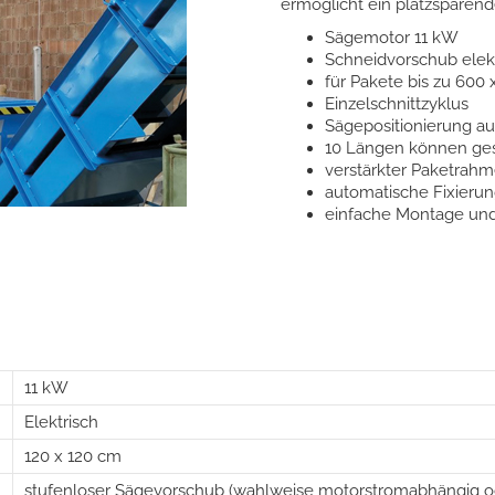
ermöglicht ein platzsparend
Sägemotor 11 kW
Schneidvorschub elek
für Pakete bis zu 600 
Einzelschnittzyklus
Sägepositionierung au
10 Längen können ge
verstärkter Paketrah
automatische Fixieru
einfache Montage und
11 kW
Elektrisch
120 x 120 cm
stufenloser Sägevorschub (wahlweise motorstromabhängig ode