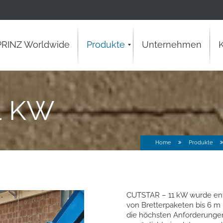
PRINZ Worldwide
Produkte
Unternehmen
Entrindungs- & Würfelmesser
Gipskartonplatten
Verbundwerkstoff
Kunststoff
Papier
Mauer
Holz
1 KW
Home
Produkte
CUTSTAR – 11 kW wurde entw
von Bretterpaketen bis 6 m L
die höchsten Anforderunge