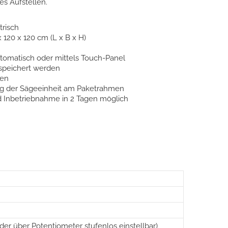
es Aufstellen.
trisch
x 120 x 120 cm (L x B x H)
tomatisch oder mittels Touch-Panel
speichert werden
men
ng der Sägeeinheit am Paketrahmen
 Inbetriebnahme in 2 Tagen möglich
r über Potentiometer stufenlos einstellbar)