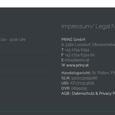
Impressum/ Legal N
7:20 - 13:00 Uhr
PRINZ GmbH
A-3382 Loosdorf, Ofenlochstr
T
+43 2754 6354
F
+43 2754 6354 60
E
info(at)prinz.at
W
www.prinz.at
Handelsgericht:
St. Pölten, F
GLN:
9110031159286
UID:
ATU77323816
DVR:
0899259
AGB
|
Datenschutz & Privacy P