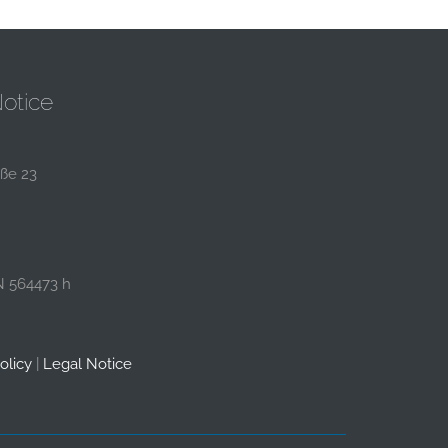
otice
aße 23
N 564473 h
olicy
|
Legal Notice