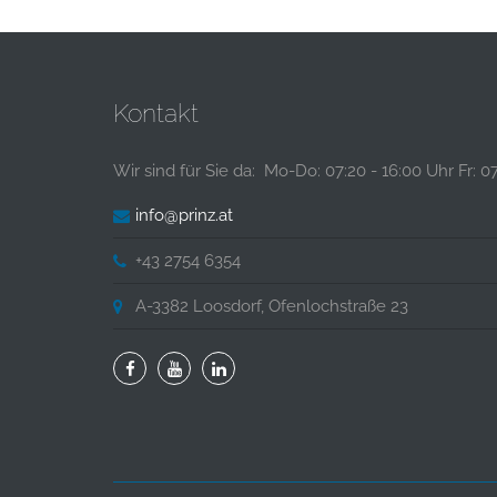
Kontakt
Wir sind für Sie da: Mo-Do: 07:20 - 16:00 Uhr Fr: 0
info@prinz.at
+43 2754 6354
A-3382 Loosdorf, Ofenlochstraße 23