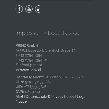
Impressum/ Legal Notice
PRINZ GmbH
A-3382 Loosdorf, Ofenlochstraße 23
T
+43 2754 6354
F
+43 2754 6354 60
E
info(at)prinz.at
W
www.prinz.at
Handelsgericht:
St. Pölten, FN 564473 h
GLN:
9110031159286
UID:
ATU77323816
DVR:
0899259
AGB
|
Datenschutz & Privacy Policy
|
Legal
Notice