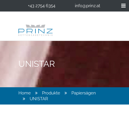
+43 2754 6354
info@prinz.at
UNISTAR
Home
Produkte
Papiersägen
UNISTAR