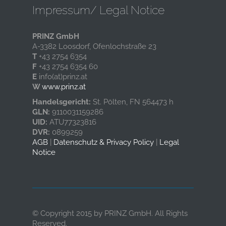
Impressum/ Legal Notice
PRINZ GmbH
A-3382 Loosdorf, Ofenlochstraße 23
T
+43 2754 6354
F
+43 2754 6354 60
E
info(at)prinz.at
W
www.prinz.at
Handelsgericht:
St. Pölten, FN 564473 h
GLN:
9110031159286
UID:
ATU77323816
DVR:
0899259
AGB
|
Datenschutz & Privacy Policy
|
Legal
Notice
© Copyright 2015 by PRINZ GmbH. All Rights
Reserved.