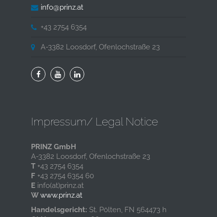
info@prinz.at
+43 2754 6354
A-3382 Loosdorf, Ofenlochstraße 23
Impressum/ Legal Notice
PRINZ GmbH
A-3382 Loosdorf, Ofenlochstraße 23
T
+43 2754 6354
F
+43 2754 6354 60
E
info(at)prinz.at
W
www.prinz.at
Handelsgericht:
St. Pölten, FN 564473 h