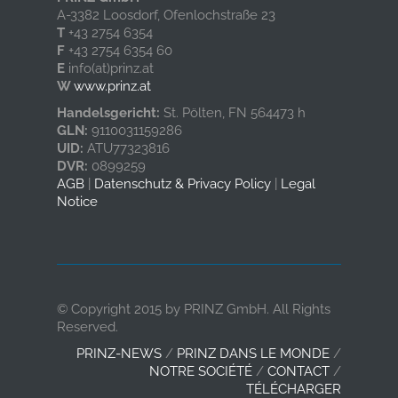
A-3382 Loosdorf, Ofenlochstraße 23
T
+43 2754 6354
F
+43 2754 6354 60
E
info(at)prinz.at
W
www.prinz.at
Handelsgericht:
St. Pölten, FN 564473 h
GLN:
9110031159286
UID:
ATU77323816
DVR:
0899259
AGB
|
Datenschutz & Privacy Policy
|
Legal
Notice
© Copyright 2015 by PRINZ GmbH. All Rights
Reserved.
PRINZ-NEWS
/
PRINZ DANS LE MONDE
/
NOTRE SOCIÉTÉ
/
CONTACT
/
TÉLÉCHARGER